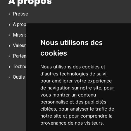
A propos
Presse
À propos
Mission
Nous utilisons des
Valeurs
cookies
Partenaires
Technologies
Nous utilisons des cookies et
d'autres technologies de suivi
Outils
pour améliorer votre expérience
de navigation sur notre site, pour
Bruxelles - Bucarest
vous montrer un contenu
personnalisé et des publicités
ciblées, pour analyser le trafic de
+32 (470) 776-543
notre site et pour comprendre la
hello@webshop-solutions.be
provenance de nos visiteurs.
Facebook